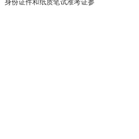
身份证件和纸质笔试准考证参
加考试，开考超过30分钟后不
允许入场。考生请携带好2B铅
笔、橡皮擦、黑色中性笔等文
具，不可携带其他与考试有关
的资料、电子产品等物品进入
考场。
2.咨询电话：
0794-
7662989
报名技术咨询电话：
0791-