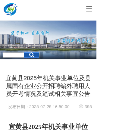
T
o
g
g
l
e
n
a
v
i
g
a
宜黄县2025年机关事业单位及县
t
属国有企业公开招聘编外聘用人
i
员开考情况及笔试相关事宜公告
o
n
发布日期：2025-07-25 16:50:00
395
宜黄县2025年机关事业单位