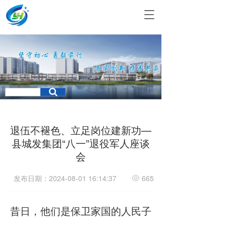
T
o
g
g
l
e
n
a
v
i
g
a
退伍不褪色、立足岗位建新功—
t
县城发集团“八一”退役军人座谈
i
会
o
n
发布日期：2024-08-01 16:14:37
665
昔日，他们是保卫家国的人民子